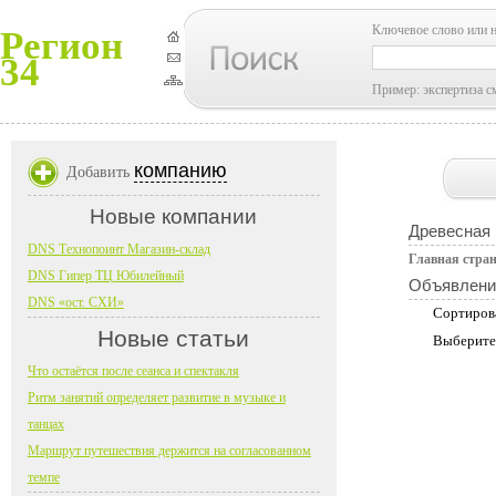
Ключевое слово или 
Регион
34
Пример: экспертиза с
компанию
Добавить
Новые компании
Древесная
DNS Технопоинт Магазин-склад
Главная стра
DNS Гипер ТЦ Юбилейный
Объявлени
DNS «ост. СХИ»
Сортиров
Новые статьи
Выберите
Что остаётся после сеанса и спектакля
Ритм занятий определяет развитие в музыке и
танцах
Маршрут путешествия держится на согласованном
темпе