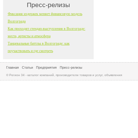
Пресс-релизы
Фиксация издержек меняет финансовую модель
Волгограда
Как проходят стендап-выступления в Волгограде:
места, артисты и атмосфера
Танцевальные баттлы в Волгограде: как
поучаствовать и где смотреть
Главная
Статьи
Предприятия
Пресс-релизы
© Регион 34 - каталог компаний, производители товаров и услуг, объявления