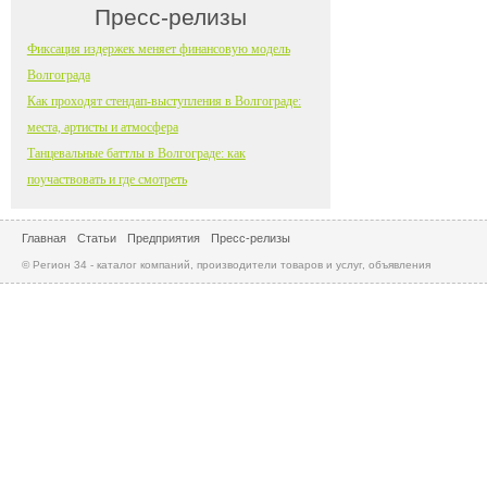
Пресс-релизы
Фиксация издержек меняет финансовую модель
Волгограда
Как проходят стендап-выступления в Волгограде:
места, артисты и атмосфера
Танцевальные баттлы в Волгограде: как
поучаствовать и где смотреть
Главная
Статьи
Предприятия
Пресс-релизы
© Регион 34 - каталог компаний, производители товаров и услуг, объявления