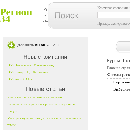
Ключевое слово или 
Регион
34
Пример: экспертиза с
компанию
Добавить
Новые компании
Курсы. Тре
DNS Технопоинт Магазин-склад
Главная стра
DNS Гипер ТЦ Юбилейный
Фирмы раз
DNS «ост. СХИ»
Сортиров
Новые статьи
Выберите
Что остаётся после сеанса и спектакля
Ритм занятий определяет развитие в музыке и
танцах
Маршрут путешествия держится на согласованном
темпе