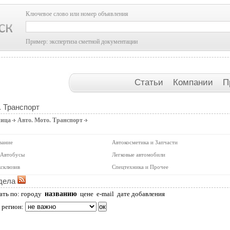
Ключевое слово или номер объявления
Пример: экспертиза сметной документации
Статьи
Компании
П
. Транспорт
ница
Авто. Мото. Транспорт
вание
Автокосметика и Запчасти
 Автобусы
Легковые автомобили
ксклюзив
Спецтехника и Прочее
дела
названию
ать по:
городу
цене
e-mail
дате добавления
 регион: