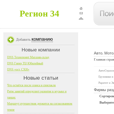
Регион 34
компанию
Добавить
Новые компании
Авто. Мото
DNS Технопоинт Магазин-склад
Главная стра
DNS Гипер ТЦ Юбилейный
DNS «ост. СХИ»
АвтоСтрахо
Новые статьи
Грузовики и
Раритет и Э
Что остаётся после сеанса и спектакля
Фирмы раз
Ритм занятий определяет развитие в музыке и
Сортиров
танцах
Выберите
Маршрут путешествия держится на согласованном
темпе