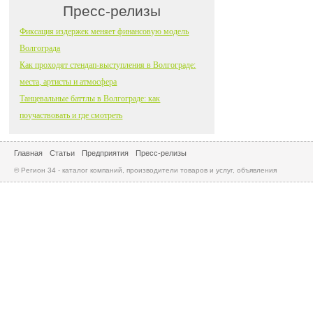
Пресс-релизы
Фиксация издержек меняет финансовую модель
Волгограда
Как проходят стендап-выступления в Волгограде:
места, артисты и атмосфера
Танцевальные баттлы в Волгограде: как
поучаствовать и где смотреть
Главная
Статьи
Предприятия
Пресс-релизы
© Регион 34 - каталог компаний, производители товаров и услуг, объявления