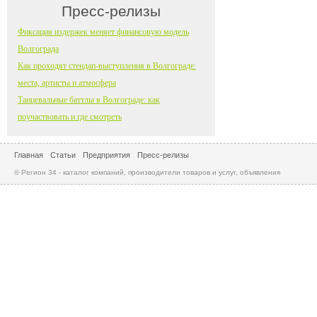
Пресс-релизы
Фиксация издержек меняет финансовую модель
Волгограда
Как проходят стендап-выступления в Волгограде:
места, артисты и атмосфера
Танцевальные баттлы в Волгограде: как
поучаствовать и где смотреть
Главная
Статьи
Предприятия
Пресс-релизы
© Регион 34 - каталог компаний, производители товаров и услуг, объявления