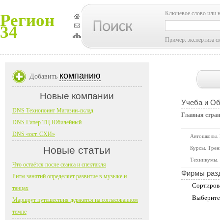
Ключевое слово или 
Регион
34
Пример: экспертиза с
компанию
Добавить
Новые компании
Учеба и О
DNS Технопоинт Магазин-склад
Главная стра
DNS Гипер ТЦ Юбилейный
DNS «ост. СХИ»
Автошколы.
Новые статьи
Курсы. Трен
Техникумы. 
Что остаётся после сеанса и спектакля
Фирмы раз
Ритм занятий определяет развитие в музыке и
Сортиров
танцах
Выберите
Маршрут путешествия держится на согласованном
темпе