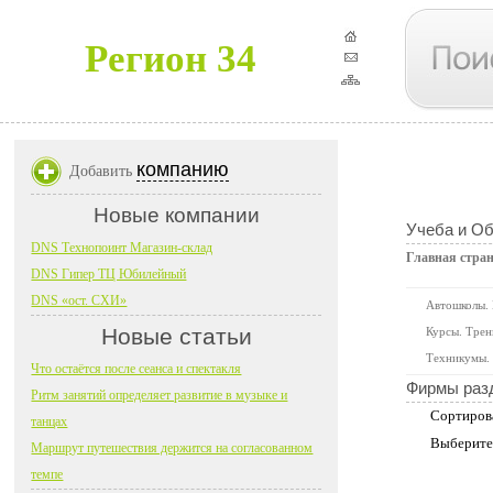
Регион 34
компанию
Добавить
Новые компании
Учеба и О
DNS Технопоинт Магазин-склад
Главная стра
DNS Гипер ТЦ Юбилейный
DNS «ост. СХИ»
Автошколы.
Новые статьи
Курсы. Трен
Техникумы. 
Что остаётся после сеанса и спектакля
Фирмы раз
Ритм занятий определяет развитие в музыке и
Сортиров
танцах
Выберите
Маршрут путешествия держится на согласованном
темпе