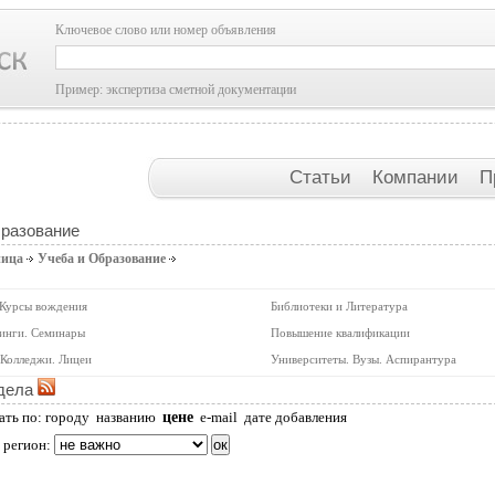
Ключевое слово или номер объявления
Пример: экспертиза сметной документации
Статьи
Компании
П
бразование
ница
Учеба и Образование
 Курсы вождения
Библиотеки и Литература
инги. Семинары
Повышение квалификации
Колледжи. Лицеи
Университеты. Вузы. Аспирантура
дела
цене
ать по:
городу
названию
e-mail
дате добавления
 регион: