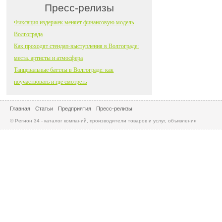
Пресс-релизы
Фиксация издержек меняет финансовую модель
Волгограда
Как проходят стендап-выступления в Волгограде:
места, артисты и атмосфера
Танцевальные баттлы в Волгограде: как
поучаствовать и где смотреть
Главная
Статьи
Предприятия
Пресс-релизы
© Регион 34 - каталог компаний, производители товаров и услуг, объявления