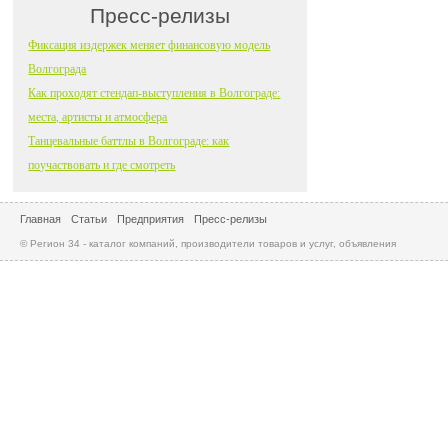
Пресс-релизы
Фиксация издержек меняет финансовую модель
Волгограда
Как проходят стендап-выступления в Волгограде:
места, артисты и атмосфера
Танцевальные баттлы в Волгограде: как
поучаствовать и где смотреть
Главная
Статьи
Предприятия
Пресс-релизы
© Регион 34 - каталог компаний, производители товаров и услуг, объявления