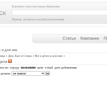
Ключевое слово или номер объявления
Пример: экспертиза сметной документации
Статьи
Компании
П
х и для них
ница
Дом. Быт и Семья
Все о детях и для них
дела
названию
ать по:
городу
цене
e-mail
дате добавления
 регион: