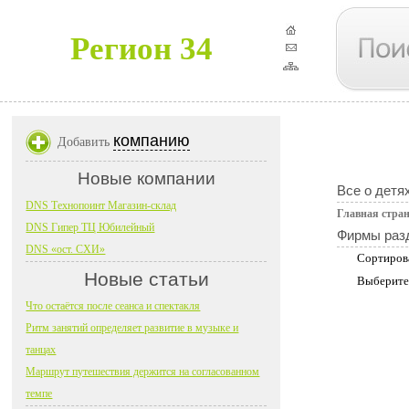
Регион 34
компанию
Добавить
Новые компании
Все о детя
DNS Технопоинт Магазин-склад
Главная стра
DNS Гипер ТЦ Юбилейный
Фирмы раз
DNS «ост. СХИ»
Сортиров
Новые статьи
Выберите
Что остаётся после сеанса и спектакля
Ритм занятий определяет развитие в музыке и
танцах
Маршрут путешествия держится на согласованном
темпе