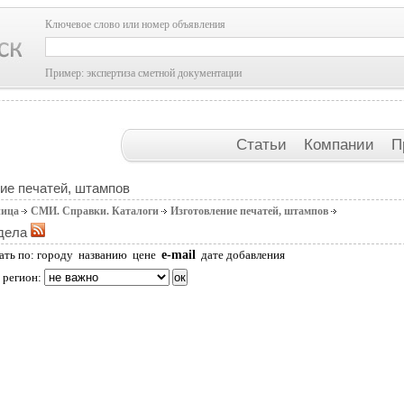
Ключевое слово или номер объявления
Пример: экспертиза сметной документации
Статьи
Компании
П
ие печатей, штампов
ница
СМИ. Справки. Каталоги
Изготовление печатей, штампов
дела
e-mail
ать по:
городу
названию
цене
дате добавления
 регион: