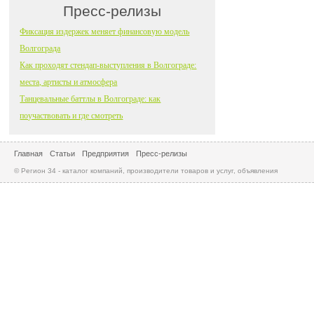
Пресс-релизы
Фиксация издержек меняет финансовую модель
Волгограда
Как проходят стендап-выступления в Волгограде:
места, артисты и атмосфера
Танцевальные баттлы в Волгограде: как
поучаствовать и где смотреть
Главная
Статьи
Предприятия
Пресс-релизы
© Регион 34 - каталог компаний, производители товаров и услуг, объявления