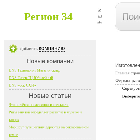
Регион 34
компанию
Добавить
Новые компании
Изготовлен
DNS Технопоинт Магазин-склад
Главная стра
DNS Гипер ТЦ Юбилейный
Фирмы раз
DNS «ост. СХИ»
Сортиров
Новые статьи
Выберите
Что остаётся после сеанса и спектакля
Ритм занятий определяет развитие в музыке и
танцах
Маршрут путешествия держится на согласованном
темпе