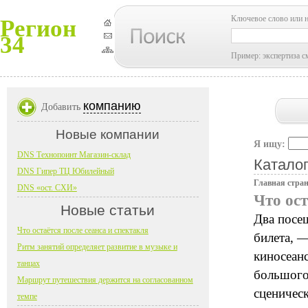
Ключевое слово или 
Регион
34
Пример: экспертиза с
компанию
Добавить
Новые компании
Я ищу:
DNS Технопоинт Магазин-склад
Каталог
DNS Гипер ТЦ Юбилейный
Главная стра
DNS «ост. СХИ»
Что ост
Новые статьи
Два посе
Что остаётся после сеанса и спектакля
билета, —
Ритм занятий определяет развитие в музыке и
киносеанс
танцах
большого
Маршрут путешествия держится на согласованном
сценическ
темпе