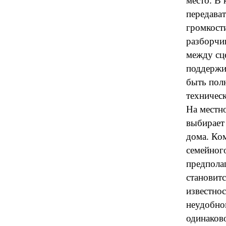
место. В 
передава
громкости
разборчи
между сц
поддержи
быть пол
техничес
На местно
выбирает 
дома. Ком
семейного
предпола
становит
известно
неудобно
одинаков