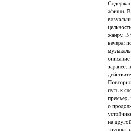
Содержан
афиши. В
визуальн
цельность
жанру. В 
вечера: п
музыкаль
описание
заранее, 
действите
Повторное
путь к с
премьер, 
о продол
устойчив
на другой
труппы, 