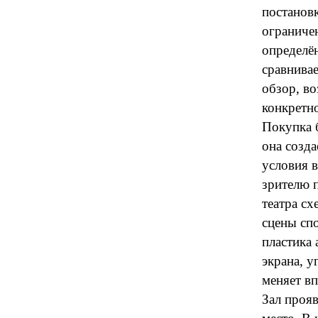
постановк
ограниче
определён
сравнивае
обзор, в
конкретно
Покупка 
она созда
условия в
зрителю 
театра сх
сцены сп
пластика 
экрана, 
меняет вп
Зал прояв