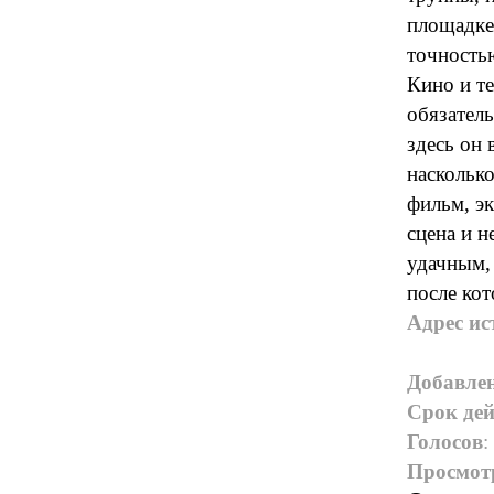
площадке 
точность
Кино и те
обязател
здесь он 
наскольк
фильм, эк
сцена и 
удачным, 
после кот
Адрес ис
Добавле
Срок дей
Голосов
:
Просмот