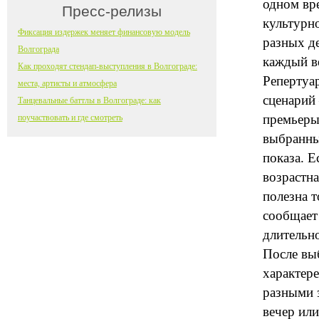
одном вр
Пресс-релизы
культурно
Фиксация издержек меняет финансовую модель
разных де
Волгограда
каждый ве
Как проходят стендап-выступления в Волгограде:
Репертуа
места, артисты и атмосфера
сценарий
Танцевальные баттлы в Волгограде: как
премьеры
поучаствовать и где смотреть
выбранный
показа. Е
возрастн
полезна т
сообщает 
длительно
После вы
характер
разными 
вечер ил