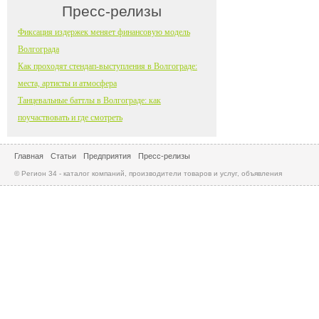
Пресс-релизы
Фиксация издержек меняет финансовую модель
Волгограда
Как проходят стендап-выступления в Волгограде:
места, артисты и атмосфера
Танцевальные баттлы в Волгограде: как
поучаствовать и где смотреть
Главная
Статьи
Предприятия
Пресс-релизы
© Регион 34 - каталог компаний, производители товаров и услуг, объявления