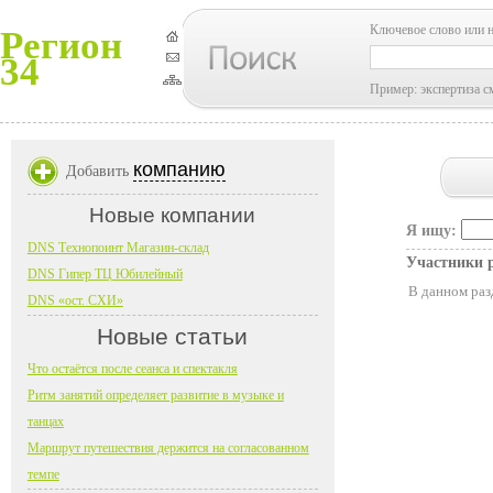
Ключевое слово или 
Регион
34
Пример: экспертиза с
компанию
Добавить
Новые компании
Я ищу:
DNS Технопоинт Магазин-склад
Участники 
DNS Гипер ТЦ Юбилейный
В данном раз
DNS «ост. СХИ»
Новые статьи
Что остаётся после сеанса и спектакля
Ритм занятий определяет развитие в музыке и
танцах
Маршрут путешествия держится на согласованном
темпе