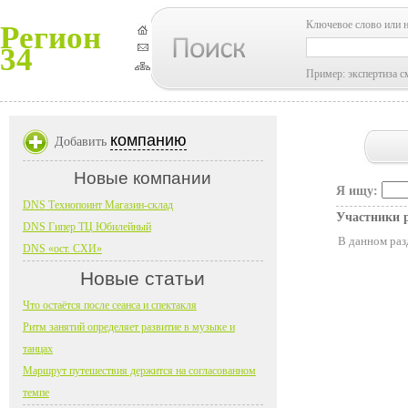
Ключевое слово или 
Регион
34
Пример: экспертиза с
компанию
Добавить
Новые компании
Я ищу:
DNS Технопоинт Магазин-склад
Участники 
DNS Гипер ТЦ Юбилейный
В данном раз
DNS «ост. СХИ»
Новые статьи
Что остаётся после сеанса и спектакля
Ритм занятий определяет развитие в музыке и
танцах
Маршрут путешествия держится на согласованном
темпе