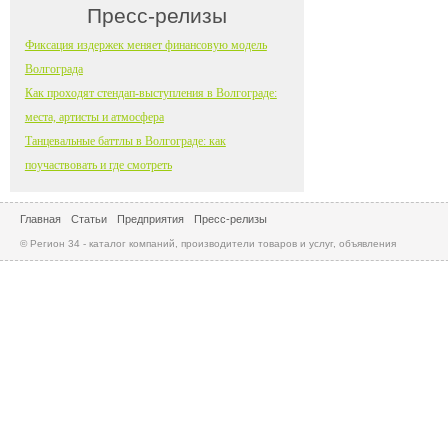
Пресс-релизы
Фиксация издержек меняет финансовую модель
Волгограда
Как проходят стендап-выступления в Волгограде:
места, артисты и атмосфера
Танцевальные баттлы в Волгограде: как
поучаствовать и где смотреть
Главная
Статьи
Предприятия
Пресс-релизы
© Регион 34 - каталог компаний, производители товаров и услуг, объявления