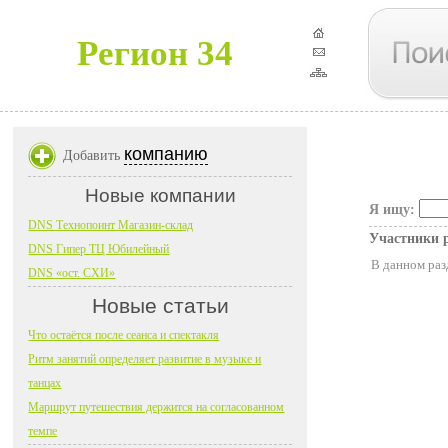
Регион 34
компанию
Добавить
Новые компании
Я ищу:
DNS Технопоинт Магазин-склад
Участники 
DNS Гипер ТЦ Юбилейный
В данном раз
DNS «ост. СХИ»
Новые статьи
Что остаётся после сеанса и спектакля
Ритм занятий определяет развитие в музыке и
танцах
Маршрут путешествия держится на согласованном
темпе