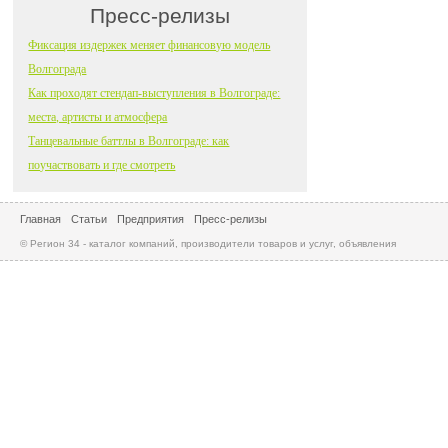
Пресс-релизы
Фиксация издержек меняет финансовую модель
Волгограда
Как проходят стендап-выступления в Волгограде:
места, артисты и атмосфера
Танцевальные баттлы в Волгограде: как
поучаствовать и где смотреть
Главная
Статьи
Предприятия
Пресс-релизы
© Регион 34 - каталог компаний, производители товаров и услуг, объявления