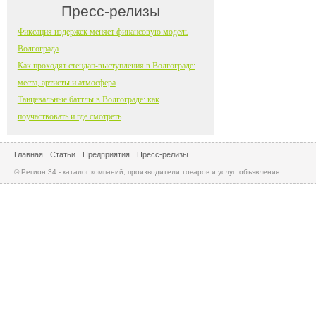
Пресс-релизы
Фиксация издержек меняет финансовую модель
Волгограда
Как проходят стендап-выступления в Волгограде:
места, артисты и атмосфера
Танцевальные баттлы в Волгограде: как
поучаствовать и где смотреть
Главная
Статьи
Предприятия
Пресс-релизы
© Регион 34 - каталог компаний, производители товаров и услуг, объявления