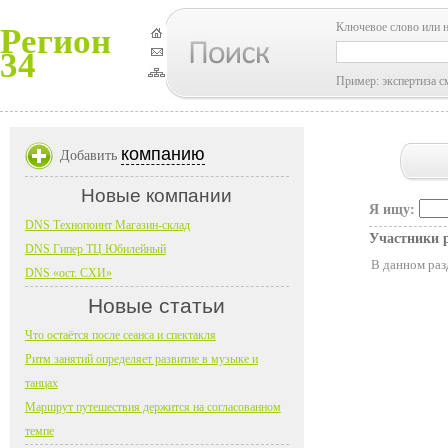
Ключевое слово или 
Регион
34
Пример: экспертиза с
компанию
Добавить
Новые компании
Я ищу:
DNS Технопоинт Магазин-склад
Участники 
DNS Гипер ТЦ Юбилейный
В данном раз
DNS «ост. СХИ»
Новые статьи
Что остаётся после сеанса и спектакля
Ритм занятий определяет развитие в музыке и
танцах
Маршрут путешествия держится на согласованном
темпе