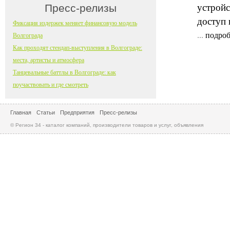
Пресс-релизы
устройс
доступ 
Фиксация издержек меняет финансовую модель
...
подроб
Волгограда
Как проходят стендап-выступления в Волгограде:
места, артисты и атмосфера
Танцевальные баттлы в Волгограде: как
поучаствовать и где смотреть
Главная
Статьи
Предприятия
Пресс-релизы
© Регион 34 - каталог компаний, производители товаров и услуг, объявления