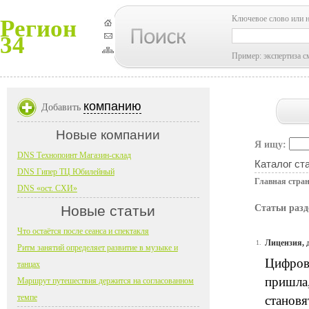
Ключевое слово или 
Регион
34
Пример: экспертиза с
компанию
Добавить
Новые компании
Я ищу:
DNS Технопоинт Магазин-склад
Каталог ст
DNS Гипер ТЦ Юбилейный
Главная стра
DNS «ост. СХИ»
Новые статьи
Статьи раз
Что остаётся после сеанса и спектакля
Лицензия, 
1.
Ритм занятий определяет развитие в музыке и
Цифрово
танцах
пришла,
Маршрут путешествия держится на согласованном
темпе
становя