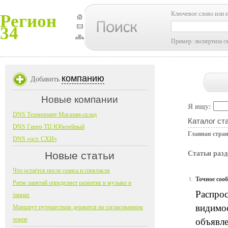
Ключевое слово или 
Регион
34
Пример: экспертиза с
компанию
Добавить
Новые компании
Я ищу:
DNS Технопоинт Магазин-склад
Каталог ст
DNS Гипер ТЦ Юбилейный
Главная стра
DNS «ост. СХИ»
Новые статьи
Статьи разд
Что остаётся после сеанса и спектакля
Точное соо
1.
Ритм занятий определяет развитие в музыке и
Распрос
танцах
видимос
Маршрут путешествия держится на согласованном
темпе
объявле