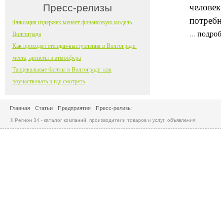
Пресс-релизы
человек
потребн
Фиксация издержек меняет финансовую модель
...
подроб
Волгограда
Как проходят стендап-выступления в Волгограде:
места, артисты и атмосфера
Танцевальные баттлы в Волгограде: как
поучаствовать и где смотреть
Главная
Статьи
Предприятия
Пресс-релизы
© Регион 34 - каталог компаний, производители товаров и услуг, объявления