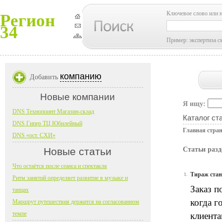
Ключевое слово или 
Регион
34
Пример: экспертиза с
компанию
Добавить
Новые компании
Я ищу:
DNS Технопоинт Магазин-склад
Каталог ст
DNS Гипер ТЦ Юбилейный
Главная стра
DNS «ост. СХИ»
Новые статьи
Статьи раз
Что остаётся после сеанса и спектакля
Тираж стан
1.
Ритм занятий определяет развитие в музыке и
Заказ п
танцах
когда г
Маршрут путешествия держится на согласованном
темпе
клиента