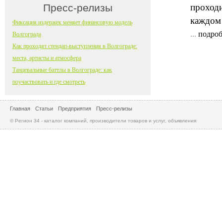
Пресс-релизы
проходи
каждом 
Фиксация издержек меняет финансовую модель
...
подроб
Волгограда
Как проходят стендап-выступления в Волгограде:
места, артисты и атмосфера
Танцевальные баттлы в Волгограде: как
поучаствовать и где смотреть
Главная
Статьи
Предприятия
Пресс-релизы
© Регион 34 - каталог компаний, производители товаров и услуг, объявления