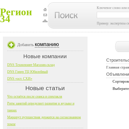
Ключевое слово или 
Регион
34
Пример: экспертиза с
компанию
Добавить
Новые компании
Строительс
DNS Технопоинт Магазин-склад
Главная стра
DNS Гипер ТЦ Юбилейный
Объявлени
DNS «ост. СХИ»
Сортиров
Новые статьи
Выберите
Что остаётся после сеанса и спектакля
Ритм занятий определяет развитие в музыке и
танцах
Маршрут путешествия держится на согласованном
темпе