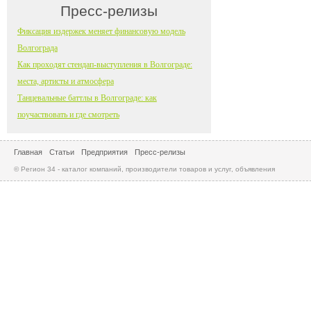
Пресс-релизы
Фиксация издержек меняет финансовую модель
Волгограда
Как проходят стендап-выступления в Волгограде:
места, артисты и атмосфера
Танцевальные баттлы в Волгограде: как
поучаствовать и где смотреть
Главная
Статьи
Предприятия
Пресс-релизы
© Регион 34 - каталог компаний, производители товаров и услуг, объявления