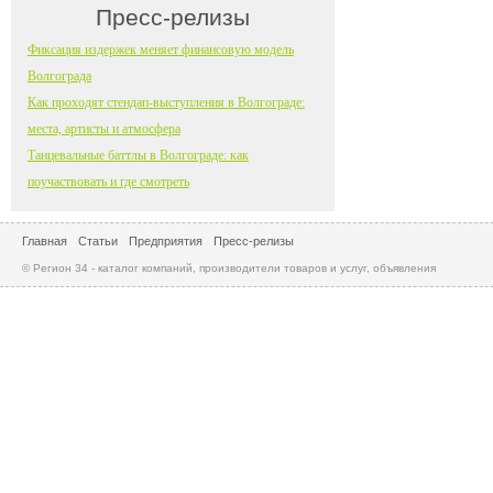
Пресс-релизы
Фиксация издержек меняет финансовую модель
Волгограда
Как проходят стендап-выступления в Волгограде:
места, артисты и атмосфера
Танцевальные баттлы в Волгограде: как
поучаствовать и где смотреть
Главная
Статьи
Предприятия
Пресс-релизы
© Регион 34 - каталог компаний, производители товаров и услуг, объявления