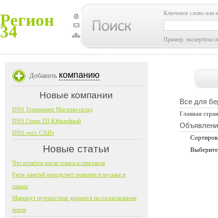
Ключевое слово или 
Регион
34
Пример: экспертиза с
компанию
Добавить
Новые компании
Все для б
DNS Технопоинт Магазин-склад
Главная стра
DNS Гипер ТЦ Юбилейный
Объявлени
DNS «ост. СХИ»
Сортиров
Новые статьи
Выберите
Что остаётся после сеанса и спектакля
Ритм занятий определяет развитие в музыке и
танцах
Маршрут путешествия держится на согласованном
темпе