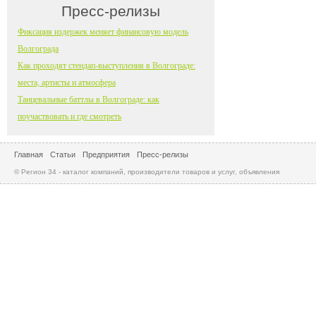
Пресс-релизы
Фиксация издержек меняет финансовую модель
Волгограда
Как проходят стендап-выступления в Волгограде:
места, артисты и атмосфера
Танцевальные баттлы в Волгограде: как
поучаствовать и где смотреть
Главная
Статьи
Предприятия
Пресс-релизы
© Регион 34 - каталог компаний, производители товаров и услуг, объявления