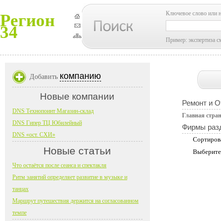
Ключевое слово или 
Регион
34
Пример: экспертиза с
компанию
Добавить
Новые компании
Ремонт и О
DNS Технопоинт Магазин-склад
Главная стра
DNS Гипер ТЦ Юбилейный
Фирмы раз
DNS «ост. СХИ»
Сортиров
Новые статьи
Выберите
Что остаётся после сеанса и спектакля
Ритм занятий определяет развитие в музыке и
танцах
Маршрут путешествия держится на согласованном
темпе