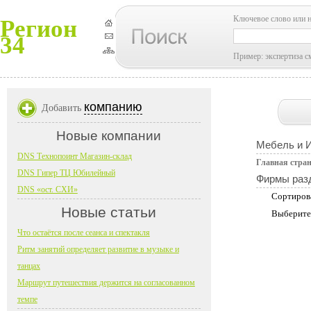
Ключевое слово или 
Регион
34
Пример: экспертиза с
компанию
Добавить
Новые компании
Мебель и 
DNS Технопоинт Магазин-склад
Главная стра
DNS Гипер ТЦ Юбилейный
Фирмы раз
DNS «ост. СХИ»
Сортиров
Новые статьи
Выберите
Что остаётся после сеанса и спектакля
Ритм занятий определяет развитие в музыке и
танцах
Маршрут путешествия держится на согласованном
темпе