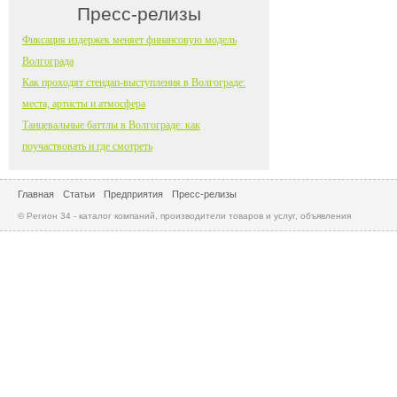
Пресс-релизы
Фиксация издержек меняет финансовую модель
Волгограда
Как проходят стендап-выступления в Волгограде:
места, артисты и атмосфера
Танцевальные баттлы в Волгограде: как
поучаствовать и где смотреть
Главная
Статьи
Предприятия
Пресс-релизы
© Регион 34 - каталог компаний, производители товаров и услуг, объявления