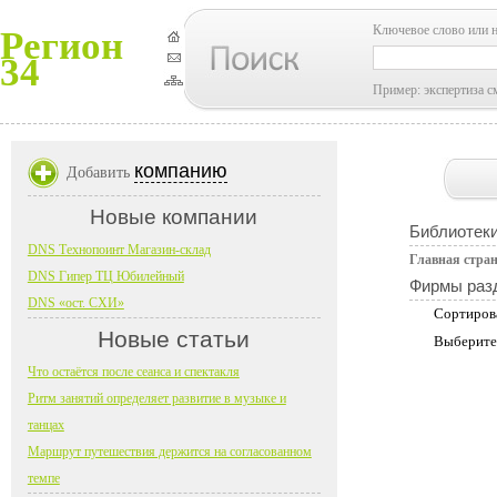
Ключевое слово или 
Регион
34
Пример: экспертиза с
компанию
Добавить
Новые компании
Библиотеки
DNS Технопоинт Магазин-склад
Главная стра
DNS Гипер ТЦ Юбилейный
Фирмы раз
DNS «ост. СХИ»
Сортиров
Новые статьи
Выберите
Что остаётся после сеанса и спектакля
Ритм занятий определяет развитие в музыке и
танцах
Маршрут путешествия держится на согласованном
темпе