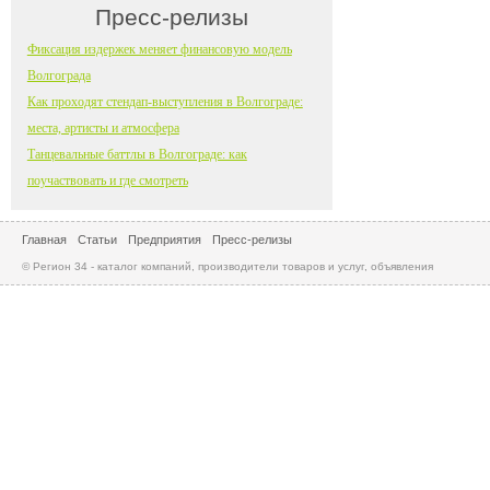
Пресс-релизы
Фиксация издержек меняет финансовую модель
Волгограда
Как проходят стендап-выступления в Волгограде:
места, артисты и атмосфера
Танцевальные баттлы в Волгограде: как
поучаствовать и где смотреть
Главная
Статьи
Предприятия
Пресс-релизы
© Регион 34 - каталог компаний, производители товаров и услуг, объявления