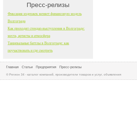
Пресс-релизы
Фиксация издержек меняет финансовую модель
Волгограда
Как проходят стендап-выступления в Волгограде:
места, артисты и атмосфера
Танцевальные баттлы в Волгограде: как
поучаствовать и где смотреть
Главная
Статьи
Предприятия
Пресс-релизы
© Регион 34 - каталог компаний, производители товаров и услуг, объявления