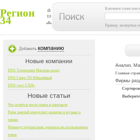
Ключевое слово или 
Регион
34
Пример: экспертиза с
компанию
Добавить
Новые компании
Анализ. Ма
DNS Технопоинт Магазин-склад
Главная стра
DNS Гипер ТЦ Юбилейный
Фирмы раз
DNS «ост. СХИ»
Сортиров
Новые статьи
Выберите
Что остаётся после сеанса и спектакля
Ритм занятий определяет развитие в музыке и
танцах
Маршрут путешествия держится на согласованном
темпе