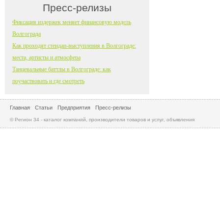
Пресс-релизы
Фиксация издержек меняет финансовую модель
Волгограда
Как проходят стендап-выступления в Волгограде:
места, артисты и атмосфера
Танцевальные баттлы в Волгограде: как
поучаствовать и где смотреть
Главная
Статьи
Предприятия
Пресс-релизы
© Регион 34 - каталог компаний, производители товаров и услуг, объявления