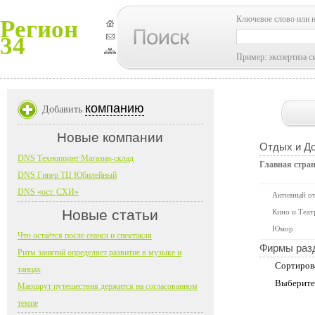
Ключевое слово или 
Регион
34
Пример: экспертиза с
компанию
Добавить
Новые компании
Отдых и До
DNS Технопоинт Магазин-склад
Главная стра
DNS Гипер ТЦ Юбилейный
DNS «ост. СХИ»
Активный о
Новые статьи
Кино и Теат
Юмор
Что остаётся после сеанса и спектакля
Фирмы раз
Ритм занятий определяет развитие в музыке и
Сортиров
танцах
Выберите
Маршрут путешествия держится на согласованном
темпе