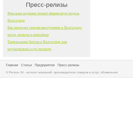
Пресс-релизы
Фиксация издержек меняет финансовую модель
Волгограда
Как проходят стендап-выступления в Волгограде:
места, артисты и атмосфера
Танцевальные баттлы в Волгограде: как
поучаствовать и где смотреть
Главная
Статьи
Предприятия
Пресс-релизы
© Регион 34 - каталог компаний, производители товаров и услуг, объявления