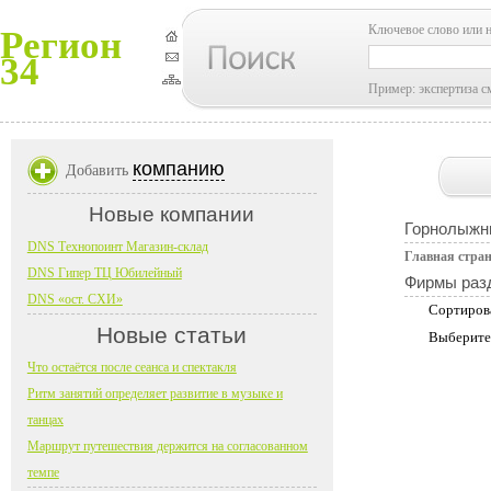
Ключевое слово или 
Регион
34
Пример: экспертиза с
компанию
Добавить
Новые компании
Горнолыжн
DNS Технопоинт Магазин-склад
Главная стра
DNS Гипер ТЦ Юбилейный
Фирмы раз
DNS «ост. СХИ»
Сортиров
Новые статьи
Выберите
Что остаётся после сеанса и спектакля
Ритм занятий определяет развитие в музыке и
танцах
Маршрут путешествия держится на согласованном
темпе