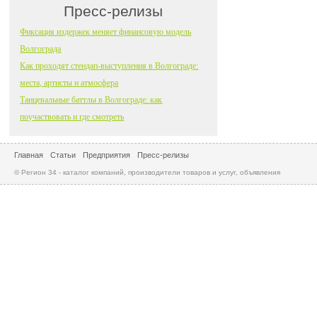
Пресс-релизы
Фиксация издержек меняет финансовую модель
Волгограда
Как проходят стендап-выступления в Волгограде:
места, артисты и атмосфера
Танцевальные баттлы в Волгограде: как
поучаствовать и где смотреть
Главная
Статьи
Предприятия
Пресс-релизы
© Регион 34 - каталог компаний, производители товаров и услуг, объявления