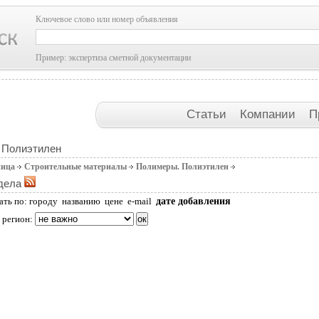
Ключевое слово или номер объявления
Пример: экспертиза сметной документации
Статьи
Компании
П
 Полиэтилен
ница
Строительные материалы
Полимеры. Полиэтилен
дела
дате добавления
ать по:
городу
названию
цене
e-mail
 регион: