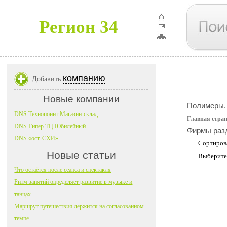
Регион 34
компанию
Добавить
Новые компании
Полимеры.
DNS Технопоинт Магазин-склад
Главная стра
DNS Гипер ТЦ Юбилейный
Фирмы раз
DNS «ост. СХИ»
Сортиров
Новые статьи
Выберите
Что остаётся после сеанса и спектакля
Ритм занятий определяет развитие в музыке и
танцах
Маршрут путешествия держится на согласованном
темпе