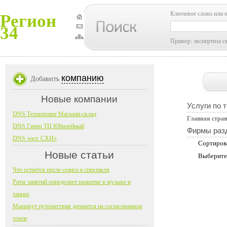
Ключевое слово или 
Регион
34
Пример: экспертиза с
компанию
Добавить
Новые компании
Услуги по 
DNS Технопоинт Магазин-склад
Главная стра
DNS Гипер ТЦ Юбилейный
Фирмы раз
DNS «ост. СХИ»
Сортиров
Новые статьи
Выберите
Что остаётся после сеанса и спектакля
Ритм занятий определяет развитие в музыке и
танцах
Маршрут путешествия держится на согласованном
темпе