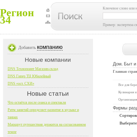
Ключевое слово или 
Регион
34
Пример: экспертиза с
компанию
Добавить
Новые компании
Дом. Быт и
DNS Технопоинт Магазин-склад
Главная стра
DNS Гипер ТЦ Юбилейный
DNS «ост. СХИ»
Все для бер
Новые статьи
Кулинария и
Организация
Что остаётся после сеанса и спектакля
Фирмы раз
Ритм занятий определяет развитие в музыке и
Сортиров
танцах
Выберите
Маршрут путешествия держится на согласованном
темпе