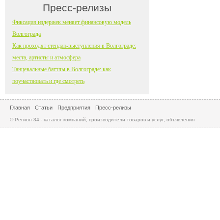
Пресс-релизы
Фиксация издержек меняет финансовую модель
Волгограда
Как проходят стендап-выступления в Волгограде:
места, артисты и атмосфера
Танцевальные баттлы в Волгограде: как
поучаствовать и где смотреть
Главная
Статьи
Предприятия
Пресс-релизы
© Регион 34 - каталог компаний, производители товаров и услуг, объявления