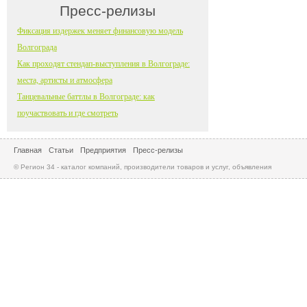
Пресс-релизы
Фиксация издержек меняет финансовую модель
Волгограда
Как проходят стендап-выступления в Волгограде:
места, артисты и атмосфера
Танцевальные баттлы в Волгограде: как
поучаствовать и где смотреть
Главная
Статьи
Предприятия
Пресс-релизы
© Регион 34 - каталог компаний, производители товаров и услуг, объявления