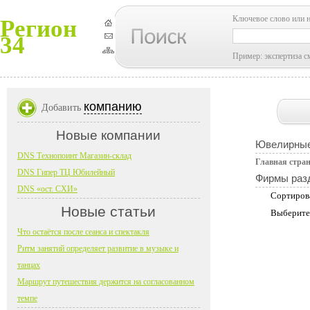
Ключевое слово или 
Регион
34
Пример: экспертиза с
компанию
Добавить
Новые компании
Ювелирные
DNS Технопоинт Магазин-склад
Главная стра
DNS Гипер ТЦ Юбилейный
Фирмы раз
DNS «ост. СХИ»
Сортиров
Новые статьи
Выберите
Что остаётся после сеанса и спектакля
Ритм занятий определяет развитие в музыке и
танцах
Маршрут путешествия держится на согласованном
темпе