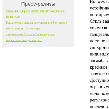
Во всех 
Пресс-релизы
устойчиво
Фиксация издержек меняет финансовую модель
повторяем
Волгограда
Стиль зад
Как проходят стендап-выступления в Волгограде:
хочет св
места, артисты и атмосфера
танцеваль
Танцевальные баттлы в Волгограде: как
постанов
поучаствовать и где смотреть
синхронн
индивидуа
ансамбль
красивое 
занятие с
Доступно
ограничен
мало помо
регулярн
последов