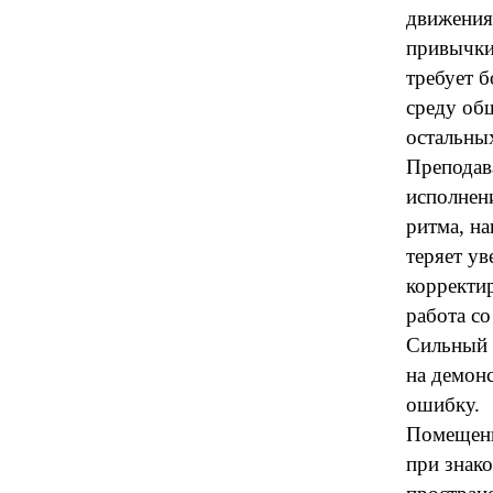
движения
привычки
требует б
среду об
остальны
Преподава
исполнени
ритма, на
теряет ув
корректи
работа с
Сильный 
на демонс
ошибку.
Помещение
при знако