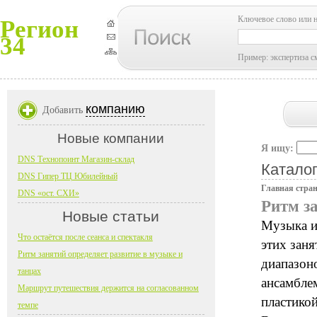
Ключевое слово или 
Регион
34
Пример: экспертиза с
компанию
Добавить
Новые компании
Я ищу:
DNS Технопоинт Магазин-склад
Каталог
DNS Гипер ТЦ Юбилейный
Главная стра
DNS «ост. СХИ»
Ритм за
Новые статьи
Музыка и
Что остаётся после сеанса и спектакля
этих заня
Ритм занятий определяет развитие в музыке и
диапазон
танцах
ансамбле
Маршрут путешествия держится на согласованном
пластикой
темпе