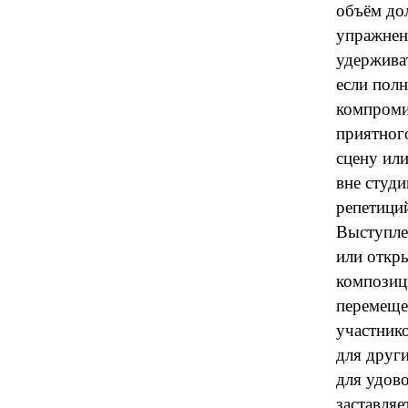
объём до
упражнен
удержива
если пол
компроми
приятного
сцену ил
вне студи
репетици
Выступле
или откр
композици
перемещен
участник
для друг
для удов
заставляе