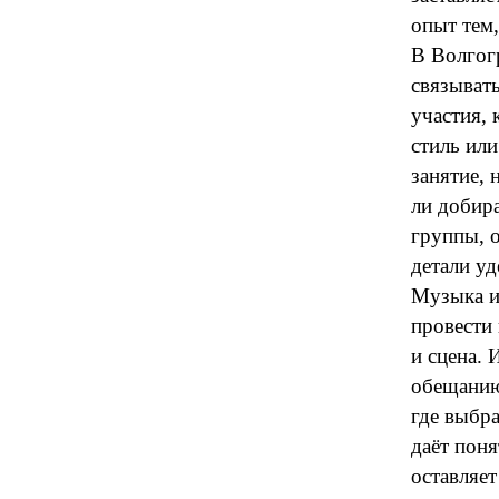
опыт тем,
В Волгог
связыват
участия,
стиль или
занятие, 
ли добира
группы, о
детали уд
Музыка и
провести
и сцена. 
обещанию
где выбра
даёт поня
оставляет