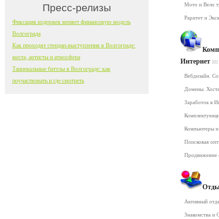
Мото и Вело 
Пресс-релизы
Раритет и Экс
Фиксация издержек меняет финансовую модель
Волгограда
Как проходят стендап-выступления в Волгограде:
Комп
места, артисты и атмосфера
Интернет
[0]
Танцевальные баттлы в Волгограде: как
Вебдизайн. Со
поучаствовать и где смотреть
Домены. Хост
Заработок в 
Комплектующ
Компьютеры и
Поисковая оп
Продвижение 
Отды
Активный от
Знакомства и