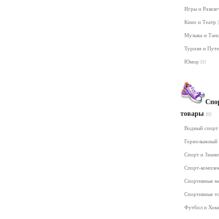
Игры и Развл
Кино и Театр
Музыка и Та
Туризм и Пут
Юмор
[0]
Спо
товары
[0]
Водный спор
Горнолыжный
Спорт и Знам
Спорт-компле
Спортивные м
Спортивные т
Футбол и Хок