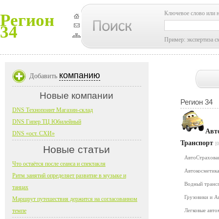
Ключевое слово или 
Регион
34
Пример: экспертиза с
компанию
Добавить
Новые компании
Регион 34
DNS Технопоинт Магазин-склад
DNS Гипер ТЦ Юбилейный
Авт
DNS «ост. СХИ»
Транспорт
[0
Новые статьи
АвтоСтрахов
Что остаётся после сеанса и спектакля
Автокосметика
Ритм занятий определяет развитие в музыке и
Водный транс
танцах
Грузовики и 
Маршрут путешествия держится на согласованном
темпе
Легковые авт