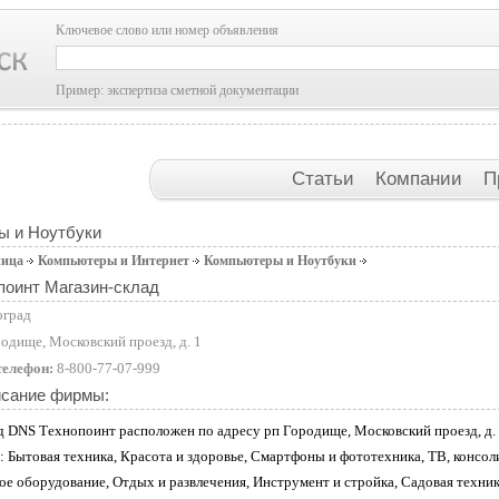
Ключевое слово или номер объявления
Пример: экспертиза сметной документации
Статьи
Компании
П
ы и Ноутбуки
ница
Компьютеры и Интернет
Компьютеры и Ноутбуки
поинт Магазин-склад
оград
одище, Московский проезд, д. 1
телефон:
8-800-77-07-999
исание фирмы:
д DNS Технопоинт расположен по адресу рп Городище, Московский проезд, д. 1
: Бытовая техника, Красота и здоровье, Смартфоны и фототехника, ТВ, консол
ое оборудование, Отдых и развлечения, Инструмент и стройка, Садовая техник