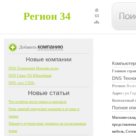
Регион 34
компанию
Добавить
Новые компании
Компьютер
DNS Технопоинт Магазин-склад
Главная стра
DNS Гипер ТЦ Юбилейный
DNS Техно
DNS «ост. СХИ»
Регион:
Волг
Новые статьи
Адрес:
рп Гор
Контактный 
Что остаётся после сеанса и спектакля
Полное оп
Ритм занятий определяет развитие в музыке и
танцах
Магазин-скла
Маршрут путешествия держится на согласованном
представлены
темпе
мебель, Сетев