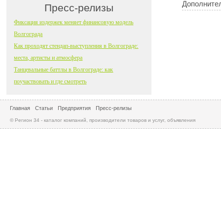
Дополните
Пресс-релизы
Фиксация издержек меняет финансовую модель
Волгограда
Как проходят стендап-выступления в Волгограде:
места, артисты и атмосфера
Танцевальные баттлы в Волгограде: как
поучаствовать и где смотреть
Главная
Статьи
Предприятия
Пресс-релизы
© Регион 34 - каталог компаний, производители товаров и услуг, объявления