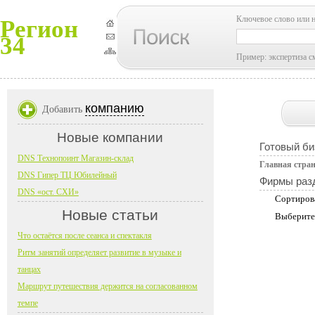
Ключевое слово или 
Регион
34
Пример: экспертиза с
компанию
Добавить
Новые компании
Готовый би
DNS Технопоинт Магазин-склад
Главная стра
DNS Гипер ТЦ Юбилейный
Фирмы раз
DNS «ост. СХИ»
Сортиров
Новые статьи
Выберите
Что остаётся после сеанса и спектакля
Ритм занятий определяет развитие в музыке и
танцах
Маршрут путешествия держится на согласованном
темпе