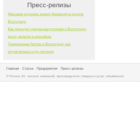
Пресс-релизы
Фиксация издержек меняет финансовую модель
Волгограда
Как проходят стендап-выступления в Волгограде:
места, артисты и атмосфера
Танцевальные баттлы в Волгограде: как
поучаствовать и где смотреть
Главная
Статьи
Предприятия
Пресс-релизы
© Регион 34 - каталог компаний, производители товаров и услуг, объявления