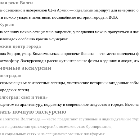
ная реки Волги
ль освещённой набережной 62-й Армии — идеальный маршрут для вечернего о
пути можно увидеть памятники, посвящённые истории города и ВОВ.
Курган
на вершину ночью официально запрещён, у подножия можно прогуляться и насл
площадок особенно красив в сумерках.
еский центр города
их Борцов, улица Комсомольская и проспект Ленина — эти места освещены фо
атмосферу. Экскурсоводы расскажут интересные факты о зданиях и людях, из
ночные экскурсии
лгограда»
аскрывающая малоизвестные легенды, мистические истории и загадочные собы
ородских легенд.
лгоград: свет и тени»
акцентом на архитектуру, подсветку и современное искусство в городе. Вклю
азать ночную экскурсию
е агентства Волгограда — часто предлагают групповые и индивидуальные тур
сы и приложения для экскурсий с возможностью бронирования;
 в социальных сетях и на специализированных платформах.