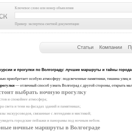
Ключевое слово или номер объявления
Пример: экспертиза сметной документации
Статьи
Компании
П
курсии и прогулки по Волгограду: лучшие маршруты и тайны города
чью приобретает особую атмосферу: подсвеченные памятники, тишина улиц и 
прогулки
— отличный способ узнать Волгоград с другой стороны, открыть мало
стоит выбрать ночную прогулку
тов и спокойнее атмосфера;
а света и тени на фасадах зданий и памятниках;
азы экскурсоводов, связанные с легендами и мистикой;
увидеть городские пейзажи и панорамы под ночным небом.
ные ночные маршруты в Волгограде