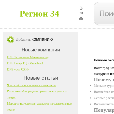
Регион 34
компанию
Добавить
Новые компании
DNS Технопоинт Магазин-склад
Ночные экс
DNS Гипер ТЦ Юбилейный
Волгоград но
DNS «ост. СХИ»
экскурсии и 
Новые статьи
Почему 
Что остаётся после сеанса и спектакля
Меньше турис
Ритм занятий определяет развитие в музыке и
Волшебная игр
танцах
Особые расск
Маршрут путешествия держится на согласованном
Возможность 
Популяр
темпе