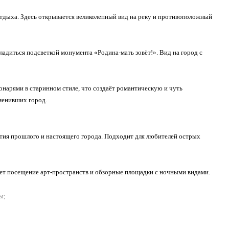
тдыха. Здесь открывается великолепный вид на реку и противоположный
адиться подсветкой монумента «Родина-мать зовёт!». Вид на город с
нарями в старинном стиле, что создаёт романтическую и чуть
менивших город.
тия прошлого и настоящего города. Подходит для любителей острых
чает посещение арт-пространств и обзорные площадки с ночными видами.
ы;