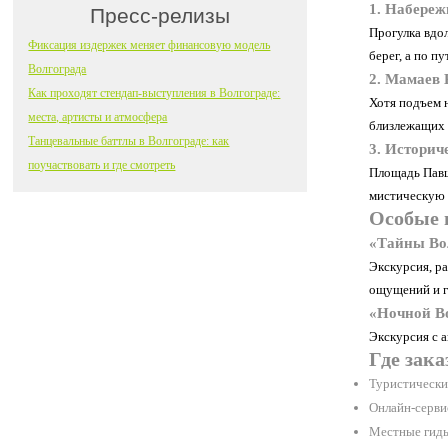
1. Набереж
Пресс-релизы
Прогулка вдо
Фиксация издержек меняет финансовую модель
берег, а по 
Волгограда
2. Мамаев 
Как проходят стендап-выступления в Волгограде:
Хотя подъем 
места, артисты и атмосфера
близлежащих 
Танцевальные баттлы в Волгограде: как
3. Историч
поучаствовать и где смотреть
Площадь Павш
мистическую 
Особые 
«Тайны Во
Экскурсия, р
ощущений и г
«Ночной Во
Экскурсия с 
Где зак
Туристически
Онлайн-серви
Местные гиды