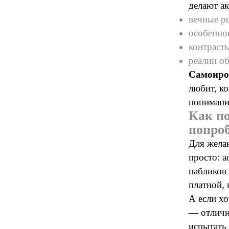
делают ак
вечные р
особенно
контраст
реалии об
Самоиро
любит, ко
понимани
Как п
попро
Для жела
просто: 
пабликов
платной, 
А если хо
— отличн
испытать 