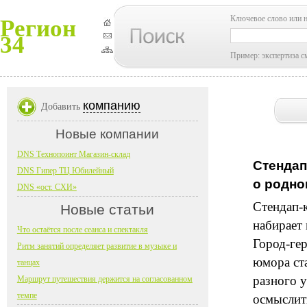
Ключевое слово или 
Регион
34
Пример: экспертиза с
компанию
Добавить
Новые компании
DNS Технопоинт Магазин-склад
Стендап
DNS Гипер ТЦ Юбилейный
о родно
DNS «ост. СХИ»
Стендап-
Новые статьи
набирает 
Что остаётся после сеанса и спектакля
Город-ге
Ритм занятий определяет развитие в музыке и
юмора ст
танцах
разного у
Маршрут путешествия держится на согласованном
темпе
осмыслит