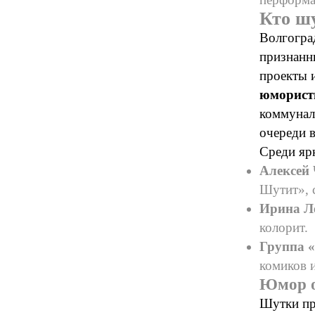
Кто шу
Волгогра
признанн
проекты 
юморис
коммунал
очереди 
Среди яр
Алексей 
Шутит», 
Ирина Л
колорит.
Группа «
комиков 
Юмор о
Шутки пр