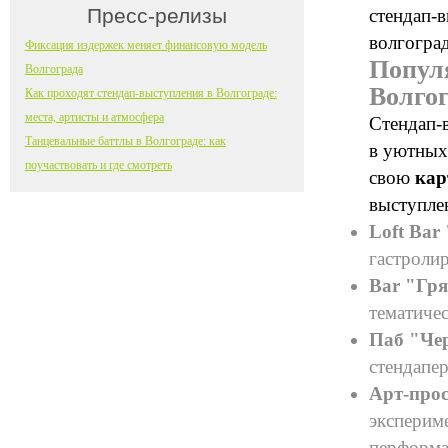
Пресс-релизы
стендап-в
волгоград
Фиксация издержек меняет финансовую модель
Попул
Волгограда
Волго
Как проходят стендап-выступления в Волгограде:
места, артисты и атмосфера
Стендап-в
Танцевальные баттлы в Волгограде: как
в уютных
поучаствовать и где смотреть
свою
кар
выступле
Loft Bar
гастроли
Bar "Гря
тематичес
Паб "Че
стендапе
Арт-про
эксперим
перформа