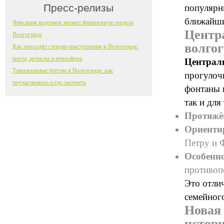
Пресс-релизы
популярн
ближайши
Фиксация издержек меняет финансовую модель
Центр
Волгограда
волго
Как проходят стендап-выступления в Волгограде:
места, артисты и атмосфера
Централь
Танцевальные баттлы в Волгограде: как
прогулоч
поучаствовать и где смотреть
фонтаны 
так и для
Протяжё
Ориент
Петру и 
Особенн
противопо
Это отлич
семейног
Новая 
истор