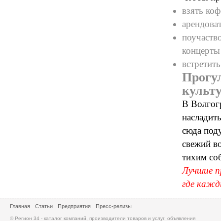
взять коф
арендоват
поучаство
концерты
встретить
Прогу
культ
В Волгог
насладить
сюда под
свежий во
тихим со
Лучшие п
где кажд
Главная
Статьи
Предприятия
Пресс-релизы
© Регион 34 - каталог компаний, производители товаров и услуг, объявления