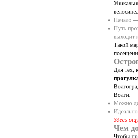
Уникальн
велосипе
Начало —
Путь про
выходит 
Такой мар
посещени
Остров
Для тех, 
прогулка
Волгогра
Волги.
Можно доб
Идеально 
Здесь ощ
Чем д
Чтобы пр