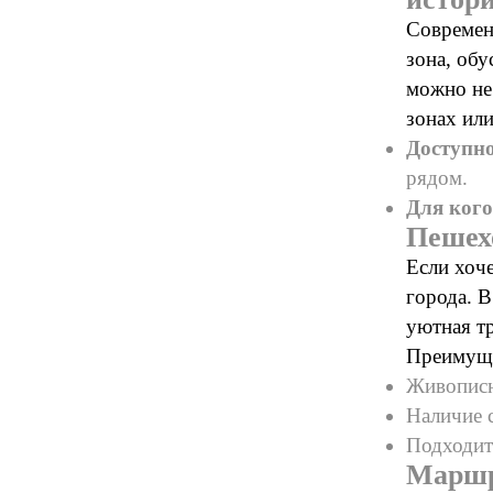
Современ
зона, об
можно не 
зонах ил
Доступн
рядом.
Для кого
Пешех
Если хоче
города. 
уютная тр
Преимуще
Живописн
Наличие с
Подходит
Маршр