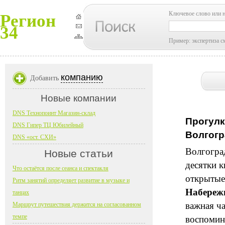
Ключевое слово или 
Регион
34
Пример: экспертиза с
компанию
Добавить
Новые компании
DNS Технопоинт Магазин-склад
Прогулк
DNS Гипер ТЦ Юбилейный
Волгогр
DNS «ост. СХИ»
Волгогра
Новые статьи
десятки 
Что остаётся после сеанса и спектакля
открытые
Ритм занятий определяет развитие в музыке и
Набереж
танцах
важная ч
Маршрут путешествия держится на согласованном
темпе
воспомин