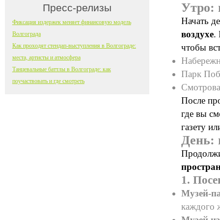
Утро: 
Пресс-релизы
Начать де
Фиксация издержек меняет финансовую модель
воздухе
.
Волгограда
Как проходят стендап-выступления в Волгограде:
чтобы вст
места, артисты и атмосфера
Набережн
Танцевальные баттлы в Волгограде: как
Парк По
поучаствовать и где смотреть
Смотрова
После про
где вы см
газету и
День: 
Продолжи
простран
1. Посе
Музей-п
каждого ж
Музей из