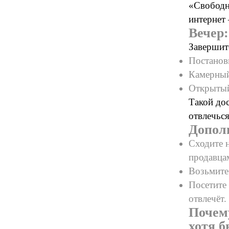
«Свободно
интернет
Вечер:
Завершит
Постанов
Камерный
Открытый
Такой дос
отвлечьс
Дополн
Сходите 
продавца
Возьмите 
Посетите 
отвлечёт.
Почему
хотя б