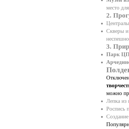
место дл
2. Про
Централь
Скверы и
неспешно
3. Прир
Парк Ц
Арчедин
Полден
Отключен
творчес
можно при
Лепка из
Роспись п
Создание
Популярн