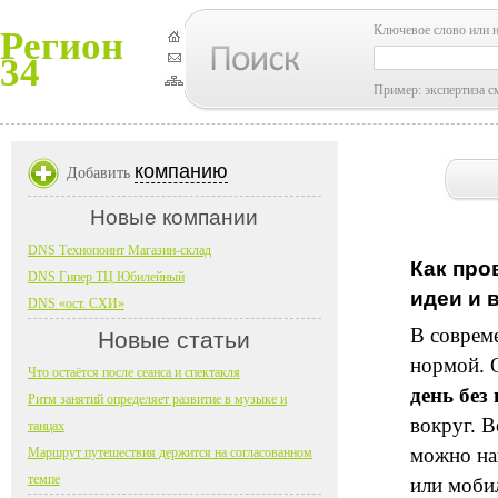
Ключевое слово или 
Регион
34
Пример: экспертиза с
компанию
Добавить
Новые компании
DNS Технопоинт Магазин-склад
Как про
DNS Гипер ТЦ Юбилейный
идеи и 
DNS «ост. СХИ»
В соврем
Новые статьи
нормой. 
Что остаётся после сеанса и спектакля
день без
Ритм занятий определяет развитие в музыке и
вокруг. В
танцах
можно на
Маршрут путешествия держится на согласованном
темпе
или моби