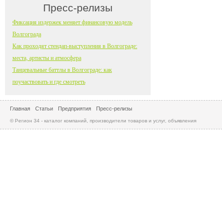
Пресс-релизы
Фиксация издержек меняет финансовую модель
Волгограда
Как проходят стендап-выступления в Волгограде:
места, артисты и атмосфера
Танцевальные баттлы в Волгограде: как
поучаствовать и где смотреть
Главная
Статьи
Предприятия
Пресс-релизы
© Регион 34 - каталог компаний, производители товаров и услуг, объявления