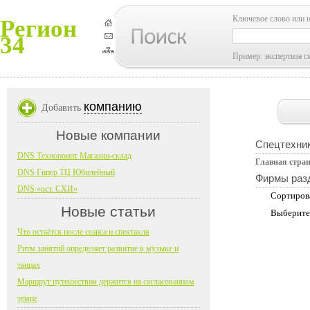
Ключевое слово или 
Регион
34
Пример: экспертиза с
компанию
Добавить
Новые компании
Спецтехник
DNS Технопоинт Магазин-склад
Главная стра
DNS Гипер ТЦ Юбилейный
Фирмы раз
DNS «ост. СХИ»
Сортиров
Новые статьи
Выберите
Что остаётся после сеанса и спектакля
Ритм занятий определяет развитие в музыке и
танцах
Маршрут путешествия держится на согласованном
темпе